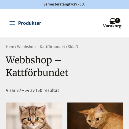
Hoppa
Semesterstängt v29-30.
till
Main
innehåll
Produkter
Menu
Varukorg
Sortera
efter
Hem
/
Webbshop – Kattförbundet
/ Sida 3
senaste
Webbshop –
Kattförbundet
Visar 37–54 av 150 resultat