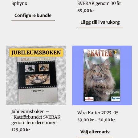
Sphynx
SVERAK genom 30 år
89,00
kr
Configure bundle
Lägg till i varukorg
Prisinterval
Den
39,00 kr
här
till
50,00 kr
produkten
har
flera
varianter.
De
olika
Jubileumsboken –
Våra Katter 2023-05
alternative
”Kattförbundet SVERAK
39,00
kr
–
50,00
kr
kan
genom fem decennier”
väljas
129,00
kr
Välj alternativ
på