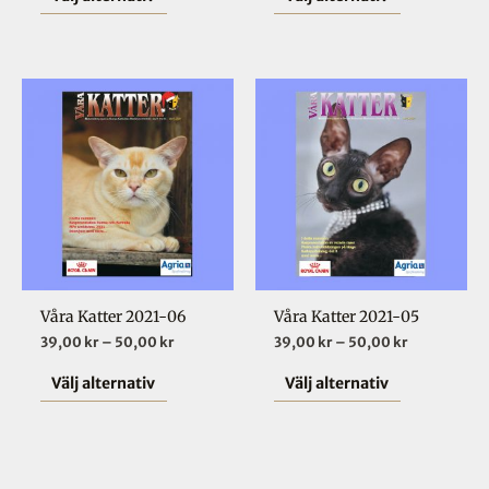
på
på
produktsidan
produktsid
Prisintervall:
Prisinterval
Den
Den
39,00 kr
39,00 kr
här
här
till
till
50,00 kr
50,00 kr
produkten
produkten
har
har
flera
flera
varianter.
varianter.
De
De
olika
olika
Våra Katter 2021-06
Våra Katter 2021-05
alternativen
alternative
39,00
kr
–
50,00
kr
39,00
kr
–
50,00
kr
kan
kan
väljas
väljas
Välj alternativ
Välj alternativ
på
på
produktsidan
produktsid