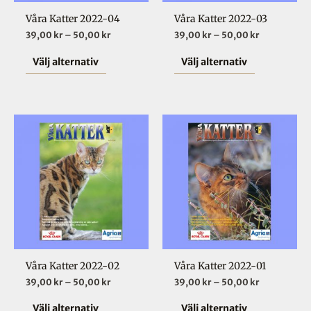
olika
olika
Våra Katter 2022-04
Våra Katter 2022-03
alternativen
alternative
39,00
kr
–
50,00
kr
39,00
kr
–
50,00
kr
kan
kan
väljas
väljas
Välj alternativ
Välj alternativ
på
på
produktsidan
produktsid
Prisintervall:
Prisinterval
Den
Den
39,00 kr
39,00 kr
här
här
till
till
50,00 kr
50,00 kr
produkten
produkten
har
har
flera
flera
varianter.
varianter.
De
De
olika
olika
Våra Katter 2022-02
Våra Katter 2022-01
alternativen
alternative
39,00
kr
–
50,00
kr
39,00
kr
–
50,00
kr
kan
kan
väljas
väljas
Välj alternativ
Välj alternativ