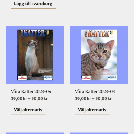
Lägg till i varukorg
produktsid
Prisintervall:
Prisinterval
Den
Den
39,00 kr
39,00 kr
här
här
till
till
50,00 kr
50,00 kr
produkten
produkten
har
har
flera
flera
varianter.
varianter.
De
De
olika
olika
Våra Katter 2023-04
Våra Katter 2023-03
alternativen
alternative
39,00
kr
–
50,00
kr
39,00
kr
–
50,00
kr
kan
kan
väljas
väljas
Välj alternativ
Välj alternativ
på
på
produktsidan
produktsid