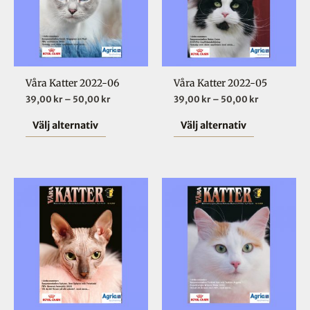
flera
flera
varianter.
varianter.
De
De
olika
olika
Våra Katter 2022-06
Våra Katter 2022-05
alternativen
alternative
39,00
kr
–
50,00
kr
39,00
kr
–
50,00
kr
kan
kan
väljas
väljas
Välj alternativ
Välj alternativ
på
på
produktsidan
produktsid
Prisintervall:
Prisinterval
Den
Den
39,00 kr
39,00 kr
här
här
till
till
50,00 kr
50,00 kr
produkten
produkten
har
har
flera
flera
varianter.
varianter.
De
De