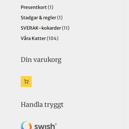
k
k
k
d
u
k
u
u
Presentkort
1
t
t
t
u
k
t
k
k
Stadgar & regler
1
e
k
t
t
t
SVERAK-kokarder
11
r
t
e
e
e
e
r
r
r
Våra Katter
104
r
Din varukorg
Handla tryggt