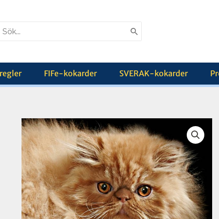
earch
or:
regler
FIFe-kokarder
SVERAK-kokarder
Pr