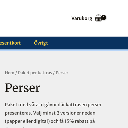
Varukorg
esentkort
Övrigt
Perser
Hem
/
Paket per kattras
/ Perser
mängd
Perser
Paket med våra utgåvor där kattrasen perser
presenteras. Välj minst 2 versioner nedan
(papper eller digital) och få 15% rabatt på