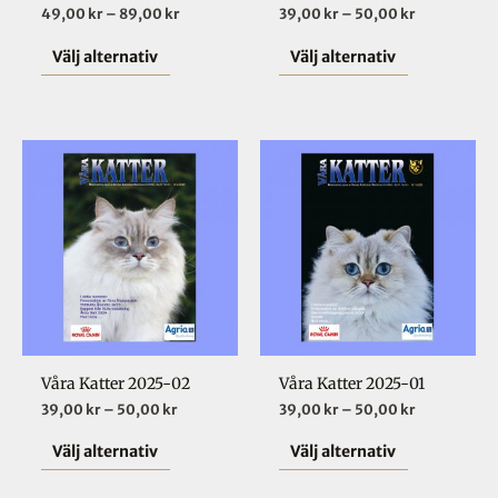
49,00
kr
–
89,00
kr
39,00
kr
–
50,00
kr
kan
kan
väljas
väljas
Välj alternativ
Välj alternativ
på
på
produktsidan
produktsid
Prisintervall:
Prisinterval
Den
Den
39,00 kr
39,00 kr
här
här
till
till
50,00 kr
50,00 kr
produkten
produkten
har
har
flera
flera
varianter.
varianter.
De
De
olika
olika
Våra Katter 2025-02
Våra Katter 2025-01
alternativen
alternative
39,00
kr
–
50,00
kr
39,00
kr
–
50,00
kr
kan
kan
väljas
väljas
Välj alternativ
Välj alternativ
på
på