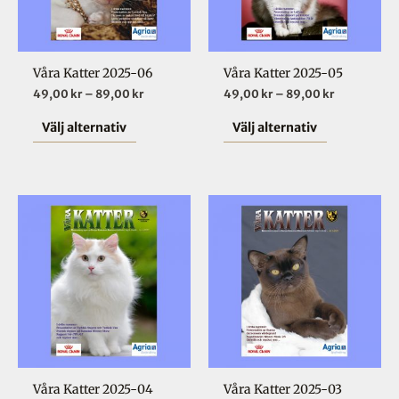
varianter.
varianter.
De
De
olika
olika
Våra Katter 2025-06
Våra Katter 2025-05
alternativen
alternative
49,00
kr
–
89,00
kr
49,00
kr
–
89,00
kr
kan
kan
väljas
väljas
Välj alternativ
Välj alternativ
på
på
produktsidan
produktsid
Prisintervall:
Prisinterval
Den
Den
49,00 kr
39,00 kr
här
här
till
till
89,00 kr
50,00 kr
produkten
produkten
har
har
flera
flera
varianter.
varianter.
De
De
olika
olika
Våra Katter 2025-04
Våra Katter 2025-03
alternativen
alternative