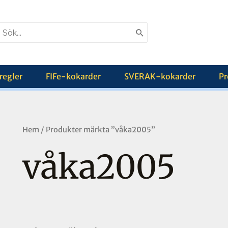
earch
or:
regler
FIFe-kokarder
SVERAK-kokarder
Pr
Hem
/ Produkter märkta ”våka2005”
våka2005