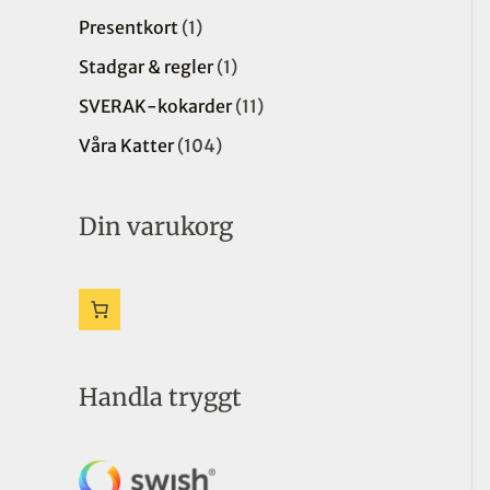
k
k
k
d
u
k
u
u
Presentkort
1
t
t
t
u
k
t
k
k
Stadgar & regler
1
e
k
t
t
t
SVERAK-kokarder
11
r
t
e
e
e
e
r
r
r
Våra Katter
104
r
Din varukorg
Handla tryggt