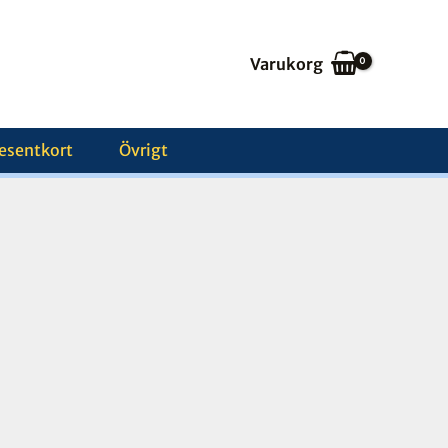
Varukorg
esentkort
Övrigt