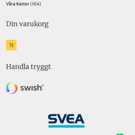
e
r
r
r
Våra Katter
104
r
Din varukorg
Handla tryggt