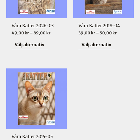
varianter.
varianter.
De
De
olika
olika
Våra Katter 2026-03
Våra Katter 2018-04
alternativen
alternative
49,00
kr
–
89,00
kr
39,00
kr
–
50,00
kr
kan
kan
väljas
väljas
Välj alternativ
Välj alternativ
på
på
produktsidan
produktsid
Prisintervall:
Den
39,00 kr
här
till
50,00 kr
produkten
har
flera
varianter.
De
olika
Våra Katter 2015-05
alternativen