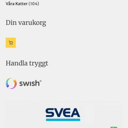
e
r
r
r
Våra Katter
104
r
Din varukorg
Handla tryggt