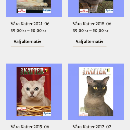
varianter.
varianter.
De
De
olika
olika
Våra Katter 2021-06
Våra Katter 2018-06
alternativen
alternative
39,00
kr
–
50,00
kr
39,00
kr
–
50,00
kr
kan
kan
väljas
väljas
Välj alternativ
Välj alternativ
på
på
produktsidan
produktsid
Prisintervall:
Den
39,00 kr
här
till
50,00 kr
produkten
har
flera
varianter.
De
olika
Våra Katter 2015-06
Våra Katter 2012-02
alternativen