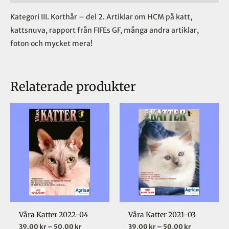
Kategori III. Korthår – del 2. Artiklar om HCM på katt,
kattsnuva, rapport från FIFEs GF, många andra artiklar,
foton och mycket mera!
Relaterade produkter
Prisintervall:
Prisinterval
Den
Den
39,00 kr
39,00 kr
här
här
till
till
50,00 kr
50,00 kr
produkten
produkten
har
har
flera
flera
varianter.
varianter.
De
De
olika
olika
Våra Katter 2022-04
Våra Katter 2021-03
alternativen
alternative
39,00
kr
–
50,00
kr
39,00
kr
–
50,00
kr
kan
kan