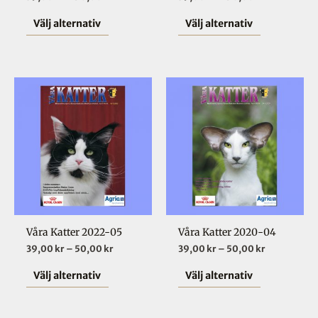
väljas
väljas
Välj alternativ
Välj alternativ
på
på
produktsidan
produktsid
Prisintervall:
Prisinterval
Den
Den
39,00 kr
39,00 kr
här
här
till
till
50,00 kr
50,00 kr
produkten
produkten
har
har
flera
flera
varianter.
varianter.
De
De
olika
olika
Våra Katter 2022-05
Våra Katter 2020-04
alternativen
alternative
39,00
kr
–
50,00
kr
39,00
kr
–
50,00
kr
kan
kan
väljas
väljas
Välj alternativ
Välj alternativ
på
på
produktsidan
produktsid