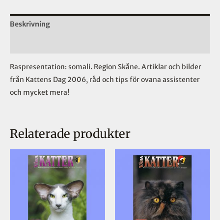
Beskrivning
Ytterligare information
Raspresentation: somali. Region Skåne. Artiklar och bilder
från Kattens Dag 2006, råd och tips för ovana assistenter
och mycket mera!
Relaterade produkter
Prisintervall:
Prisinterval
Den
Den
39,00 kr
39,00 kr
här
här
till
till
50,00 kr
50,00 kr
produkten
produkten
har
har
flera
flera
varianter.
varianter.